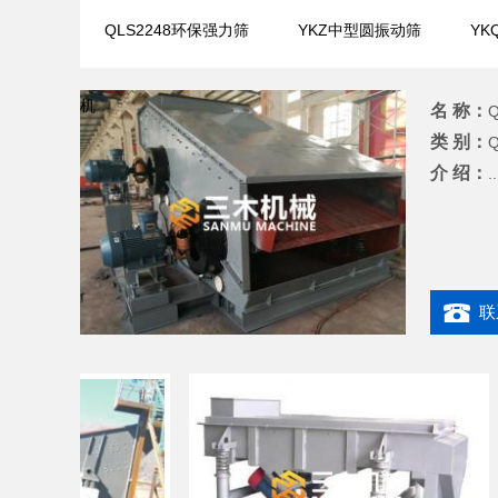
QLS2248环保强力筛
YKZ中型圆振动筛
Y
机
名 称：
类 别：
介 绍：
..
联