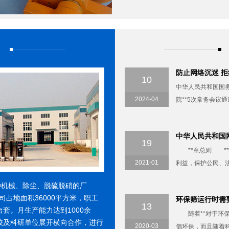
防止网络沉迷 拒
10
中华人民共和国国务
2024-04
院**5次常务会议通
中华人民共和国网
19
**章总则 **
2021-01
利益，保护公民、法
机械、除尘、脱硫脱硝的厂
占地面积36000平方米，职工
环保筛运行时需要
13
台套。月生产能力达到1000余
随着**对于环保
校及科研单位展开横向合作，进行
2020-03
倡环保，而且随着科